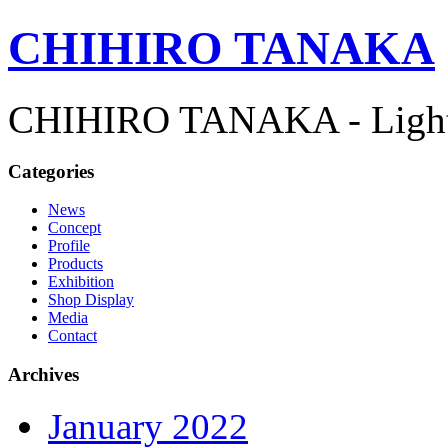
CHIHIRO TANAKA
CHIHIRO TANAKA - Lightn
Categories
News
Concept
Profile
Products
Exhibition
Shop Display
Media
Contact
Archives
January 2022