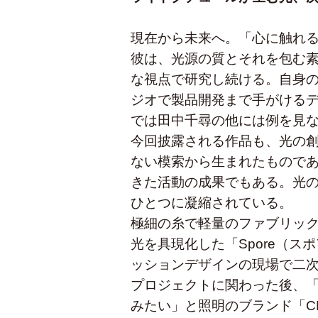
現在から未来へ。「心に触れ
彼は、光源の質とそれを包む
な視点で研究し続ける。自身
ジオで製品開発まで手がける
では田中千尋の他には例を見
今回披露される作品も、光の創
ない模索から生まれたもので
きた活動の成果でもある。光
ひとつに凝縮されている。
極細の糸で軽量のファブリッ
光を具現化した「Spore（ス
ッションデザインの現場で二
プロジェクトに関わった後、
みたい」と照明のブランド「CHI