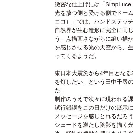
緻密な仕上げには「SimpLu
光を放つ側と受ける側でドームの
ココ）」では、ハンドステッ
自然界が生む造形に完全に同
う。点描画さながらに縫い描
を感じさせる光の天空から、
ってくるようだ。
東日本大震災から4年目となる
を灯したい」という田中千尋
た。
制作のうえで次々に現われる課
試行錯誤をこの日だけの展示
メッセージを感じとれるだろ
シェードを満たし陰影を描く