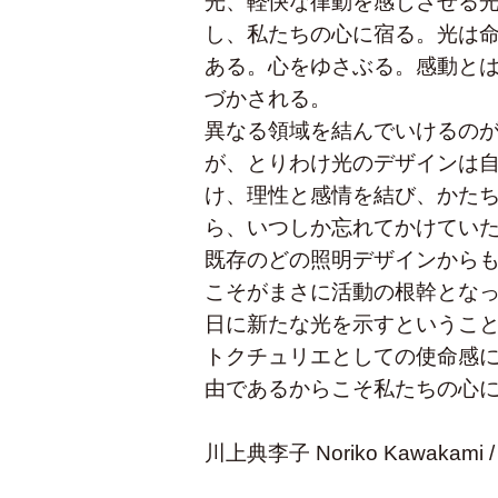
光、軽快な律動を感じさせる
し、私たちの心に宿る。光は
ある。心をゆさぶる。感動と
づかされる。
異なる領域を結んでいけるの
が、とりわけ光のデザインは
け、理性と感情を結び、かた
ら、いつしか忘れてかけてい
既存のどの照明デザインから
こそがまさに活動の根幹とな
日に新たな光を示すというこ
トクチュリエとしての使命感
由であるからこそ私たちの心
川上典李子 Noriko Kawakami / jou