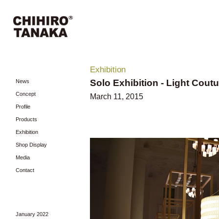
Exhibition
Solo Exhibition - Light Coutu
News
Concept
March 11, 2015
Profile
Products
Exhibition
Shop Display
Media
Contact
January 2022