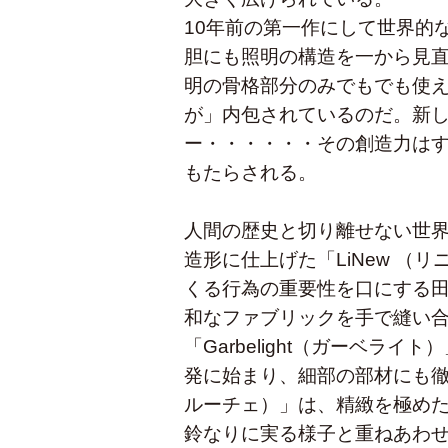
10年前の第一作にして世界的な
胆にも照明の構造を一から見
明の骨格部分のみでもでも使
が」内包されているのだ。新
ー・・・・・・その創造力は
もたらされる。
人間の歴史と切り離せない世
造形に仕上げた「LiNew （
くる行為の重要性を口にする
和なファブリックを手で縫い
「Garbelight（ガーベラ
発に始まり、細部の部材にも徹底
ルーチェ）」は、精緻を極め
鈴なりに実る様子と重ねあわ